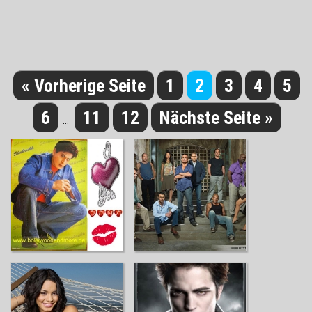
« Vorherige Seite
1
2
3
4
5
6
11
12
Nächste Seite »
...