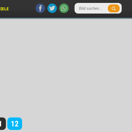
IELE
1
12