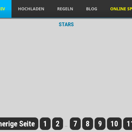
HIV
HOCHLADEN
REGELN
BLOG
ONLINE SP
STARS
herige Seite
1
2
7
8
9
10
1
...