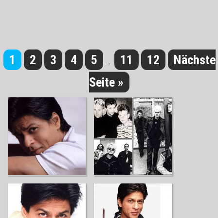
1
2
3
4
5
11
12
Nächste
...
Seite »