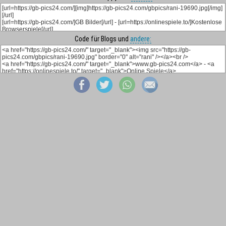
Code für Blogs und
andere: