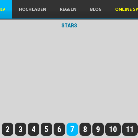
HIV
HOCHLADEN
REGELN
BLOG
ONLINE SP
STARS
2
3
4
5
6
7
8
9
10
11