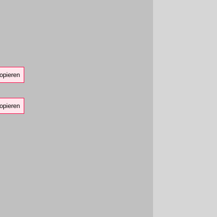
opieren
opieren