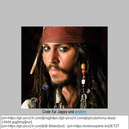
Code für Jappy und
andere: