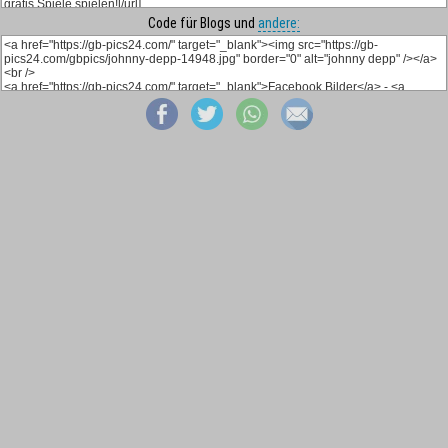
Code für Blogs und
andere: