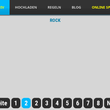
HIV
HOCHLADEN
REGELN
BLOG
ONLINE SP
ROCK
ite
1
2
2
3
4
5
6
7
8
N