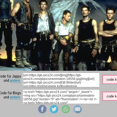
Code für Jappy
code k
und
andere:
Code für Blogs
code k
und
andere: