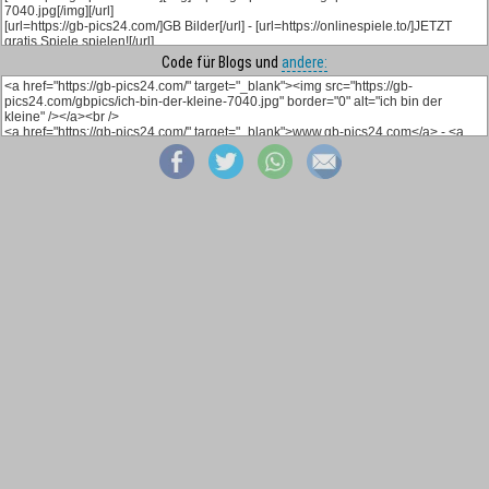
Code für Blogs und
andere: