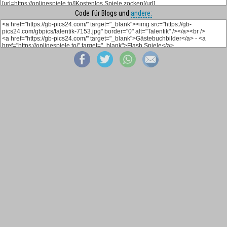
Code für Blogs und
andere: