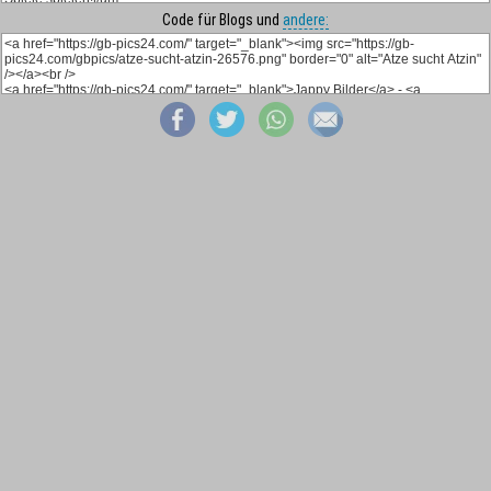
Code für Blogs und
andere: