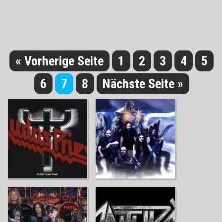
« Vorherige Seite
1
2
3
4
5
6
7
8
Nächste Seite »