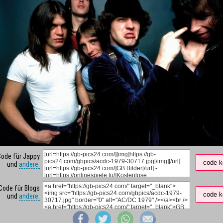
Code für Jappy
code k
und
andere:
Code für Blogs
code k
und
andere: