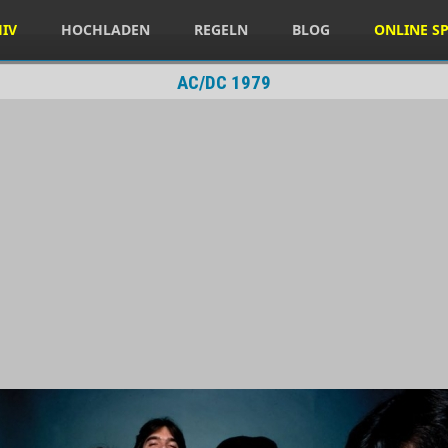
HIV
HOCHLADEN
REGELN
BLOG
ONLINE SP
AC/DC 1979