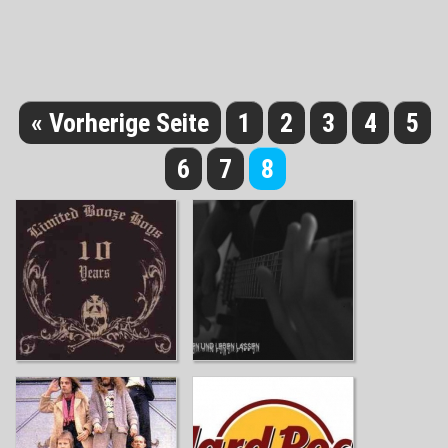
« Vorherige Seite
1
2
3
4
5
6
7
8