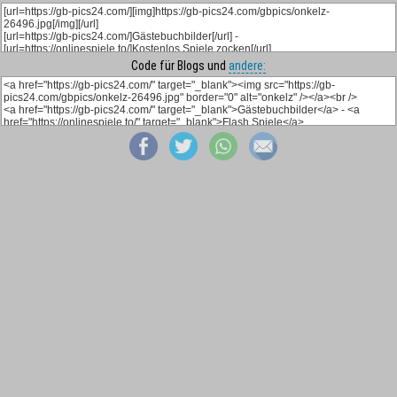
Code für Blogs und
andere: