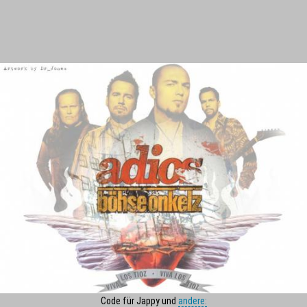
Code für Jappy und
andere: