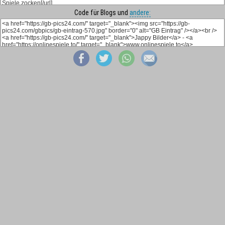
Code für Blogs und
andere: