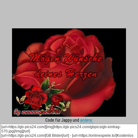
Code für Jappy und
andere: