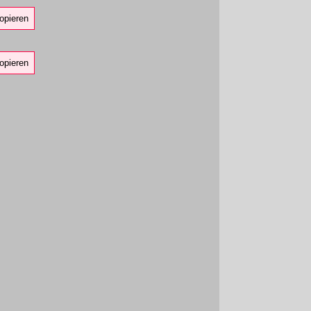
opieren
opieren