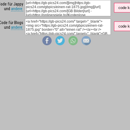
Code für Jappy
code k
und
andere:
Code für Blogs
code k
und
andere: