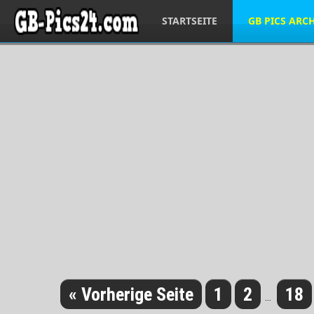
STARTSEITE
GB PICS ARC
« Vorherige Seite
1
2
18
...