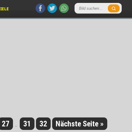
IELE
27
31
32
Nächste Seite »
...