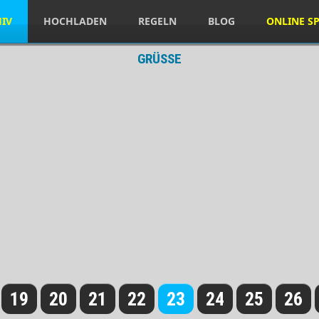
HIV
HOCHLADEN
REGELN
BLOG
ONLINE SP
GRÜSSE
19
20
21
22
23
24
25
26