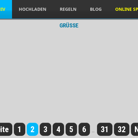
HIV
HOCHLADEN
REGELN
BLOG
ONLINE SP
GRÜSSE
ite
1
2
3
4
5
6
31
32
N
...