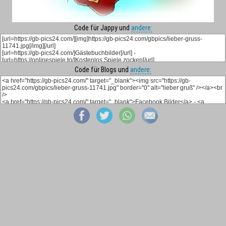
Code für Jappy und
andere:
Code für Blogs und
andere: