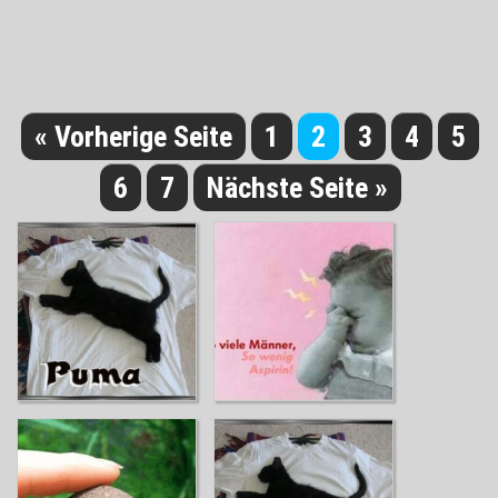
« Vorherige Seite
1
2
3
4
5
6
7
Nächste Seite »