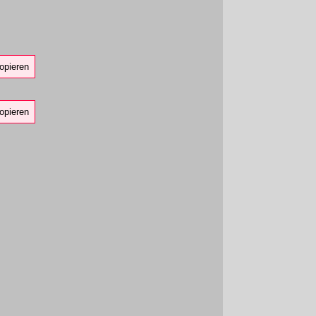
opieren
opieren