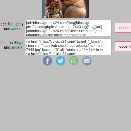
Code für Jappy
code k
und
andere:
Code für Blogs
code k
und
andere: