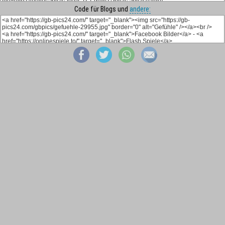
Code für Blogs und
andere: