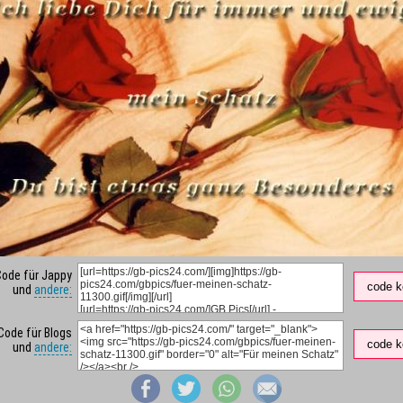
Code für Jappy
code k
und
andere:
Code für Blogs
code k
und
andere: