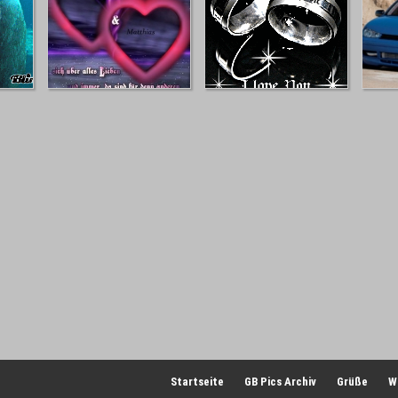
Startseite
GB Pics Archiv
Grüße
W