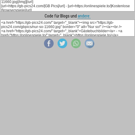
Code für Blogs und
andere: