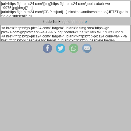
Code für Blogs und
andere: