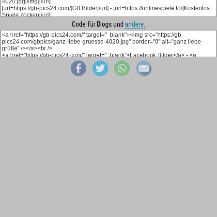
Code für Blogs und
andere: