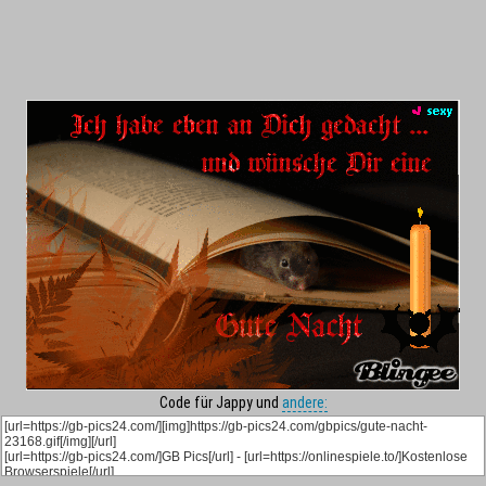
Code für Jappy und
andere: