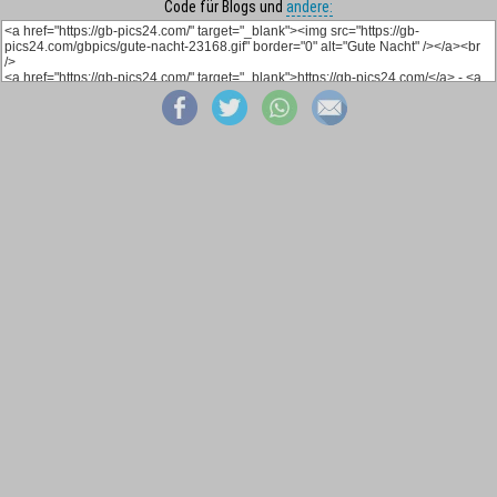
Code für Blogs und
andere: