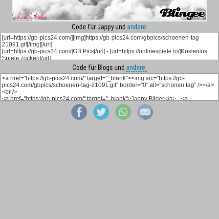
Code für Jappy und
andere:
Code für Blogs und
andere: