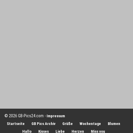
© 2026 GB-Pics24.com -
Impressum
Startseite
GB Pics Archiv
Grüße
Wochentage
Blumen
Hallo
Kisses
Liebe
Herzen
Miss you