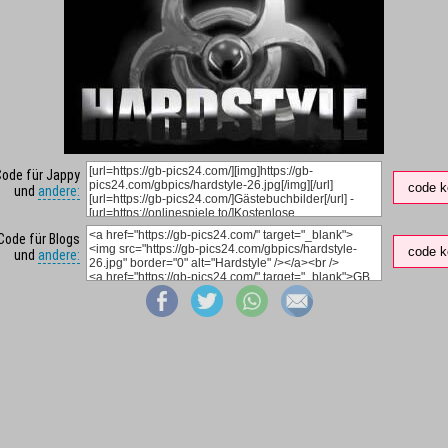
Code für Jappy
code k
und
andere:
Code für Blogs
code k
und
andere: