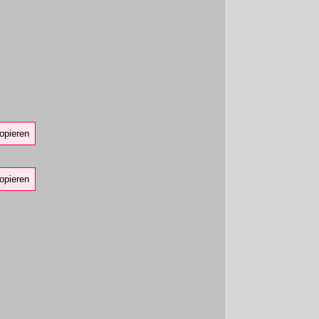
opieren
opieren