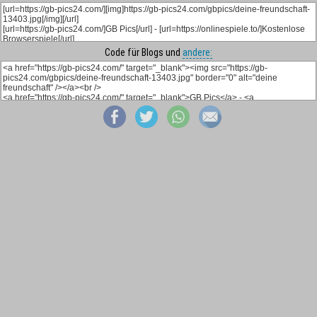
Code für Blogs und
andere: