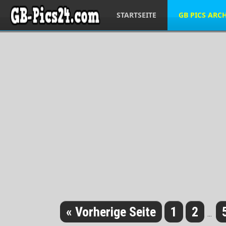
STARTSEITE
GB PICS ARC
« Vorherige Seite
1
2
...