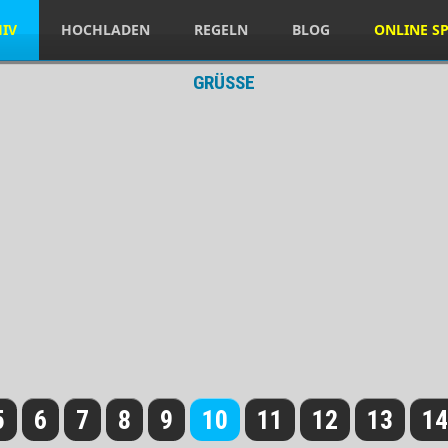
HIV
HOCHLADEN
REGELN
BLOG
ONLINE SP
GRÜSSE
5
6
7
8
9
10
11
12
13
14