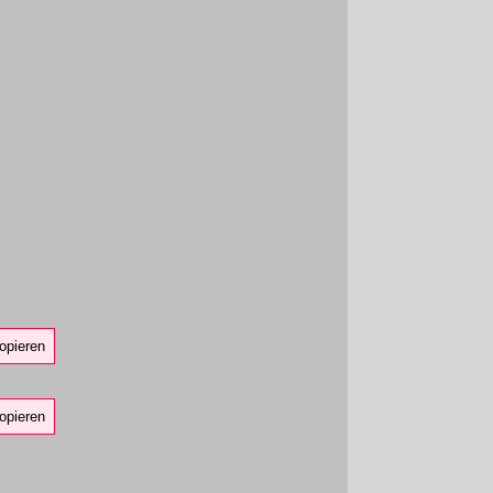
opieren
opieren