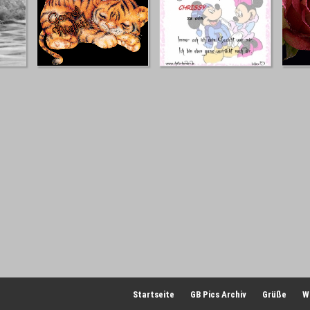
Startseite
GB Pics Archiv
Grüße
W