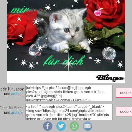
Code für Jappy
code k
und
andere:
Code für Blogs
code k
und
andere: