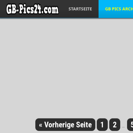
STARTSEITE
GB PICS ARC
« Vorherige Seite
1
2
...