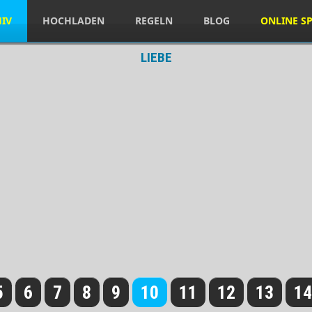
HIV
HOCHLADEN
REGELN
BLOG
ONLINE SP
LIEBE
5
6
7
8
9
10
11
12
13
14