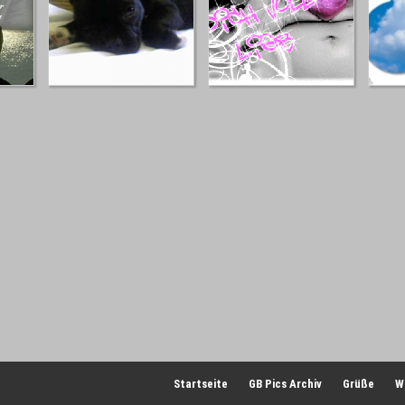
Startseite
GB Pics Archiv
Grüße
W