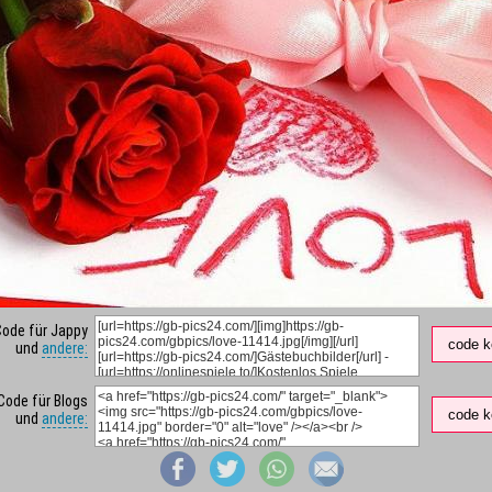
Code für Jappy
code k
und
andere:
Code für Blogs
code k
und
andere: