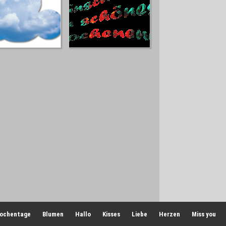
ochentage
Blumen
Hallo
Kisses
Liebe
Herzen
Miss you