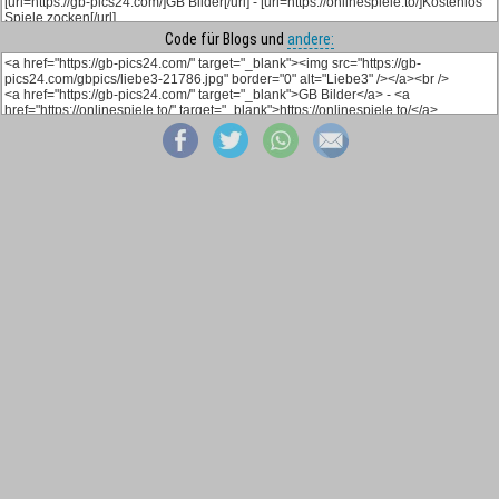
Code für Blogs und
andere: