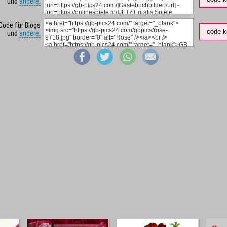
und
andere:
Code für Blogs
code k
und
andere: