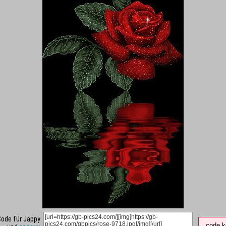
Code für Jappy
code k