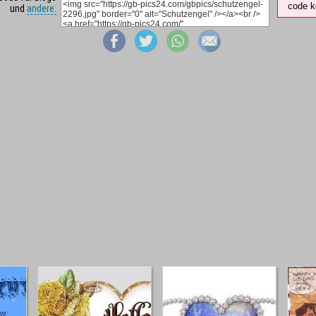
code k
und
andere: