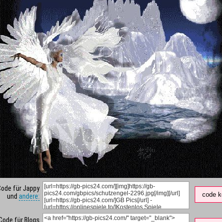
Code für Jappy
code k
und
andere:
Code für Blogs