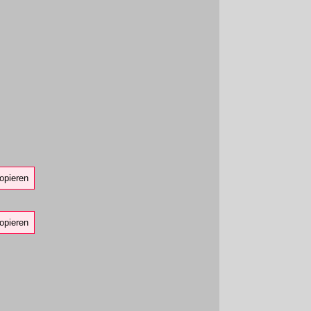
opieren
opieren