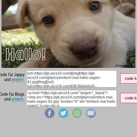
Code für Jappy
code k
und
andere:
Code für Blogs
code k
und
andere: