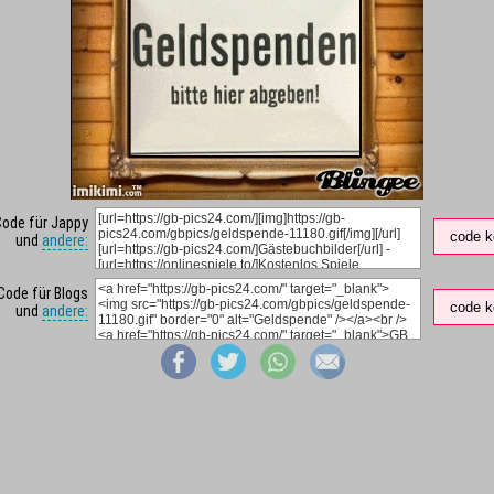
Code für Jappy
code k
und
andere:
Code für Blogs
code k
und
andere: