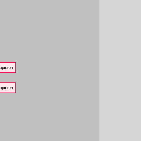
opieren
opieren