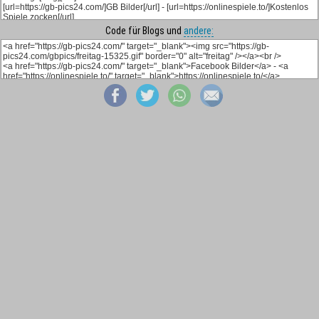
Code für Blogs und
andere: