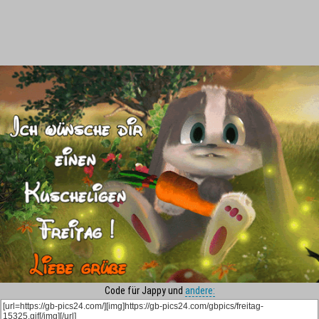
Code für Jappy und
andere: