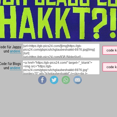
Code für Jappy
code k
und
andere:
Code für Blogs
code k
und
andere: