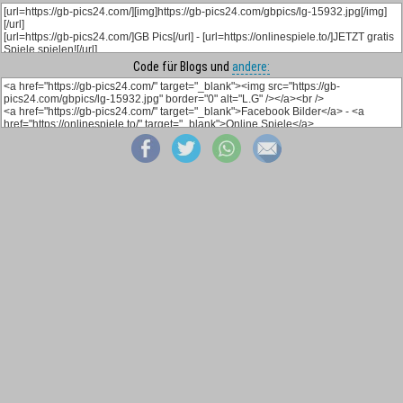
Code für Blogs und
andere: