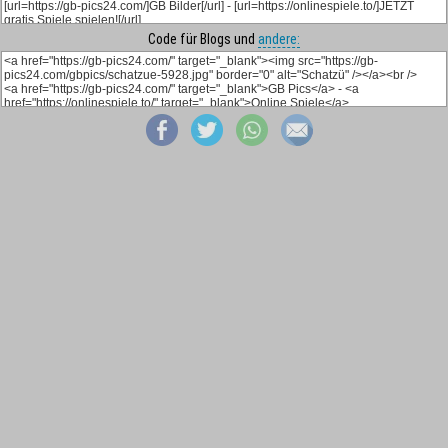
Code für Blogs und
andere: