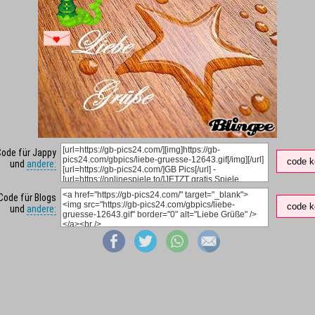
Code für Jappy
code k
und
andere:
Code für Blogs
code k
und
andere: