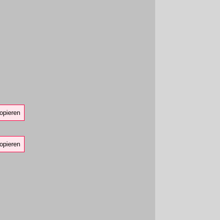
opieren
opieren