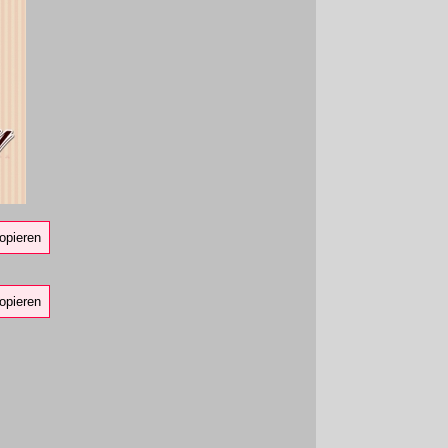
opieren
opieren