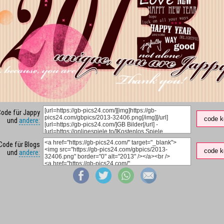
Code für Jappy
code k
und
andere:
Code für Blogs
code k
und
andere: