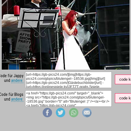
Code für Jappy
code k
und
andere:
Code für Blogs
code k
und
andere: