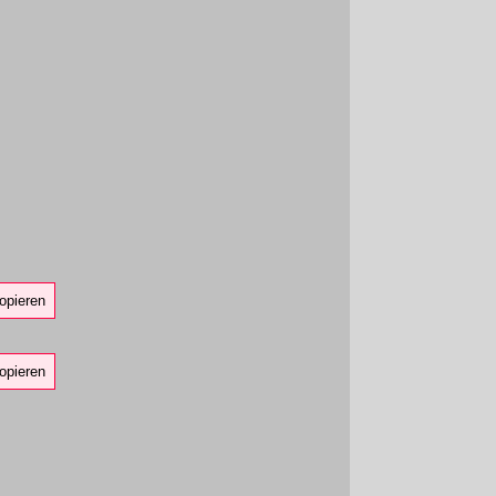
opieren
opieren