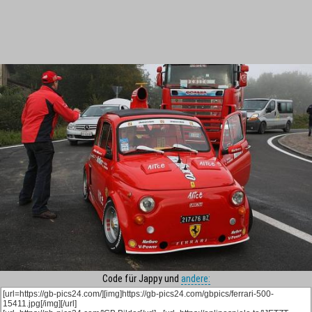
Code für Jappy und
andere: