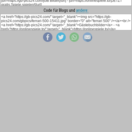
Code für Blogs und
andere: